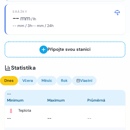
SRÁŽKY
--
mm
/ 1h
--
mm / 3h
--
mm / 24h
Připojte svou stanici
Statistika
Dnes
Včera
Měsíc
Rok
Vlastní
--
Minimum
Maximum
Průměrná
Teplota
--
--
--