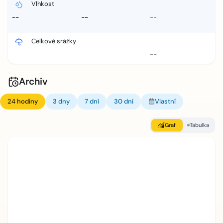
Vlhkost
--
--
--
Celkové srážky
--
Archiv
24 hodiny
3 dny
7 dní
30 dní
Vlastní
Graf
Tabulka