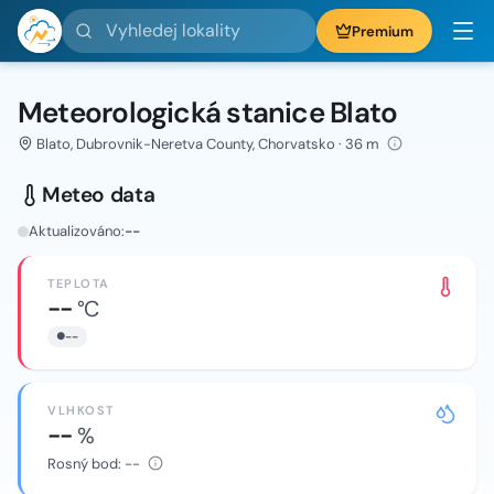
Vyhledej lokality
Premium
Meteorologická stanice Blato
Blato, Dubrovnik-Neretva County, Chorvatsko · 36 m
Meteo data
Aktualizováno:
--
TEPLOTA
--
°C
--
VLHKOST
--
%
Rosný bod:
--