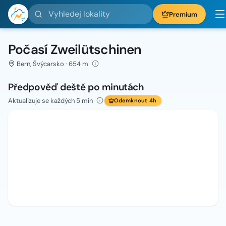
Vyhledej lokality
Premium
Počasí Zweilütschinen
Bern, Švýcarsko · 654 m
Předpověď deště po minutách
Aktualizuje se každých 5 min
Odemknout 4h