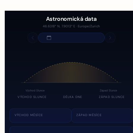
Astronomická data
46.6318° N, 7.9013° E · Europe/Zurich
Východ Slunce
Západ Slunce
VÝCHOD SLUNCE
DÉLKA DNE
ZÁPAD SLUNCE
VÝCHOD MĚSÍCE
ZÁPAD MĚSÍCE