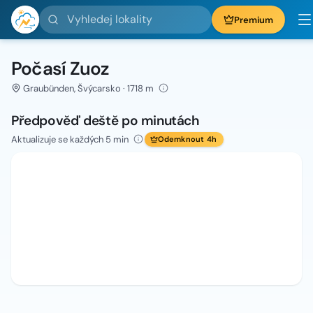
Vyhledej lokality
Premium
Počasí Zuoz
Graubünden, Švýcarsko · 1718 m
Předpověď deště po minutách
Aktualizuje se každých 5 min
Odemknout 4h