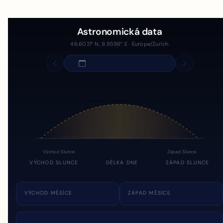
Astronomická data
46.6021° N, 9.9596° E · Europe/Zurich
Východ Slunce
Západ Slunce
VÝCHOD SLUNCE
DÉLKA DNE
ZÁPAD SLUNCE
VÝCHOD MĚSÍCE
ZÁPAD MĚSÍCE