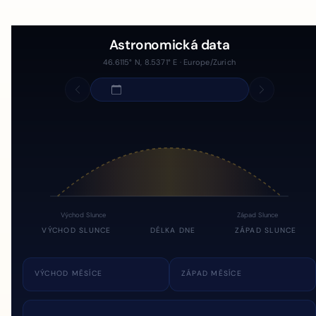
Astronomická data
46.6115° N, 8.5371° E · Europe/Zurich
Východ Slunce
Západ Slunce
VÝCHOD SLUNCE
DÉLKA DNE
ZÁPAD SLUNCE
VÝCHOD MĚSÍCE
ZÁPAD MĚSÍCE