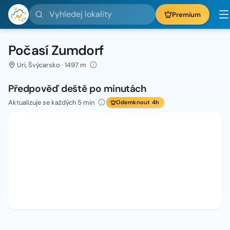
Vyhledej lokality
Premium
Počasí Zumdorf
Uri, Švýcarsko · 1497 m
Předpověď deště po minutách
Aktualizuje se každých 5 min
Odemknout 4h