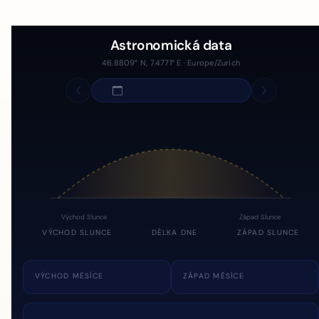
Astronomická data
46.8809° N, 7.4771° E · Europe/Zurich
Východ Slunce
Západ Slunce
VÝCHOD SLUNCE
DÉLKA DNE
ZÁPAD SLUNCE
VÝCHOD MĚSÍCE
ZÁPAD MĚSÍCE