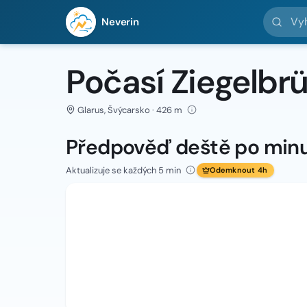
Vyhledej 
Neverin
Počasí Ziegelbr
Glarus, Švýcarsko · 426 m
Předpověď deště po min
Aktualizuje se každých 5 min
Odemknout 4h