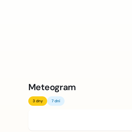
Meteogram
3 dny
7 dní