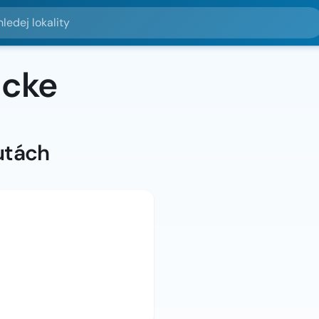
lokality
ücke
utách