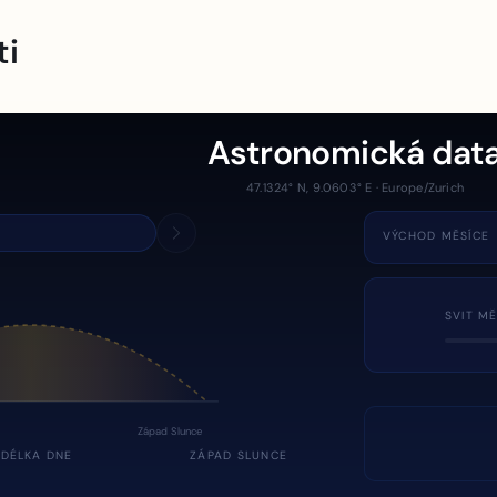
ti
Astronomická dat
47.1324° N, 9.0603° E · Europe/Zurich
VÝCHOD MĚSÍCE
SVIT MĚ
Západ Slunce
DÉLKA DNE
ZÁPAD SLUNCE