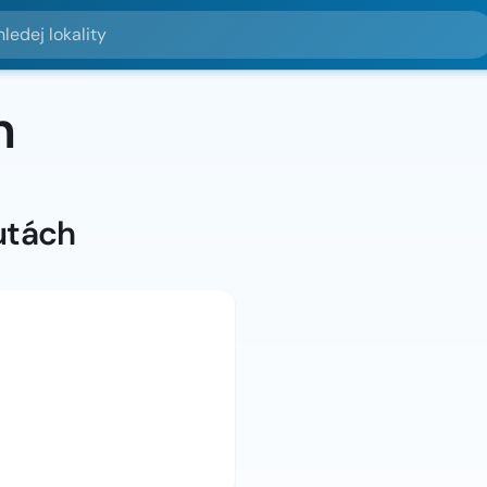
lokality
n
utách