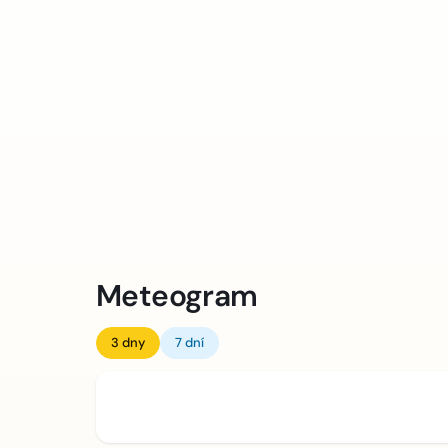
Meteogram
3 dny
7 dní