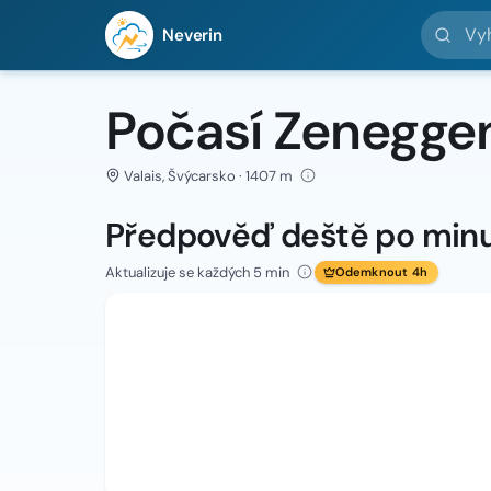
Vyhledej 
Neverin
Počasí Zenegge
Valais, Švýcarsko · 1407 m
Předpověď deště po min
Aktualizuje se každých 5 min
Odemknout 4h