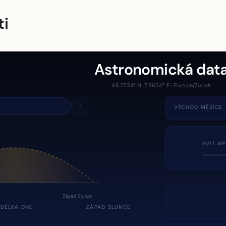
ti
Astronomická dat
46.2734° N, 7.8654° E · Europe/Zurich
VÝCHOD MĚSÍCE
SVIT MĚ
Západ Slunce
DÉLKA DNE
ZÁPAD SLUNCE