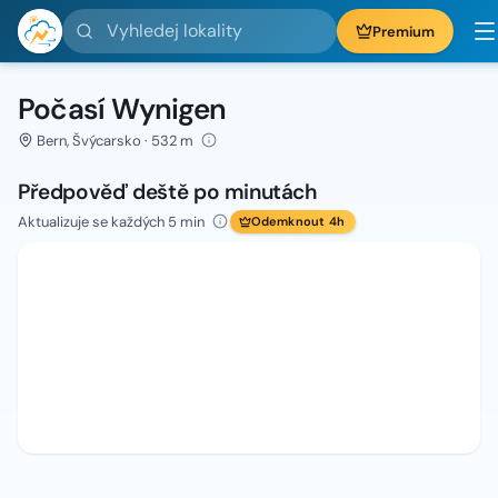
Vyhledej lokality
Premium
Počasí Wynigen
Bern, Švýcarsko · 532 m
Předpověď deště po minutách
Aktualizuje se každých 5 min
Odemknout 4h