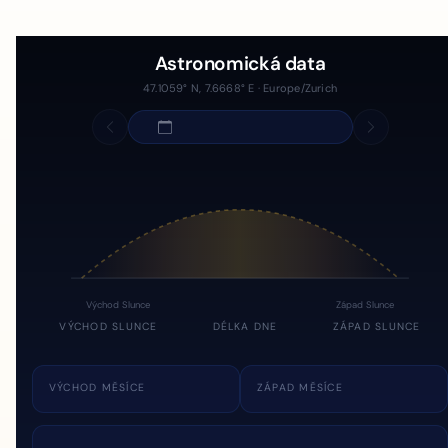
Astronomická data
47.1059° N, 7.6668° E · Europe/Zurich
Východ Slunce
Západ Slunce
VÝCHOD SLUNCE
DÉLKA DNE
ZÁPAD SLUNCE
VÝCHOD MĚSÍCE
ZÁPAD MĚSÍCE