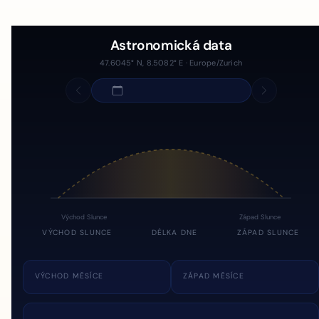
Astronomická data
47.6045° N, 8.5082° E · Europe/Zurich
Východ Slunce
Západ Slunce
VÝCHOD SLUNCE
DÉLKA DNE
ZÁPAD SLUNCE
VÝCHOD MĚSÍCE
ZÁPAD MĚSÍCE