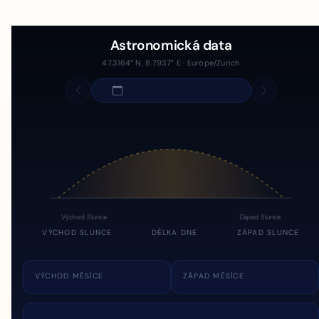
Astronomická data
47.3164° N, 8.7937° E · Europe/Zurich
Východ Slunce
Západ Slunce
VÝCHOD SLUNCE
DÉLKA DNE
ZÁPAD SLUNCE
VÝCHOD MĚSÍCE
ZÁPAD MĚSÍCE