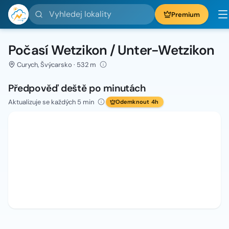
Vyhledej lokality
Premium
Počasí Wetzikon / Unter-Wetzikon
Curych, Švýcarsko · 532 m
Předpověď deště po minutách
Aktualizuje se každých 5 min
Odemknout 4h