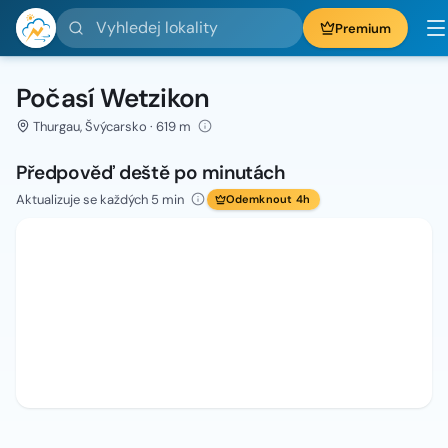
Vyhledej lokality
Premium
Počasí Wetzikon
Thurgau, Švýcarsko · 619 m
Předpověď deště po minutách
Aktualizuje se každých 5 min
Odemknout 4h