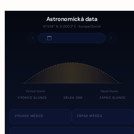
Astronomická data
47.538° N, 9.0002° E · Europe/Zurich
Východ Slunce
Západ Slunce
VÝCHOD SLUNCE
DÉLKA DNE
ZÁPAD SLUNCE
VÝCHOD MĚSÍCE
ZÁPAD MĚSÍCE