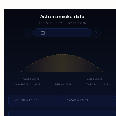
Astronomická data
46.1277° N, 8.012° E · Europe/Zurich
Východ Slunce
Západ Slunce
VÝCHOD SLUNCE
DÉLKA DNE
ZÁPAD SLUNCE
VÝCHOD MĚSÍCE
ZÁPAD MĚSÍCE