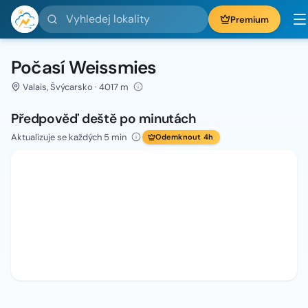
Vyhledej lokality
Premium
Počasí Weissmies
Valais, Švýcarsko · 4017 m
Předpověď deště po minutách
Aktualizuje se každých 5 min
Odemknout 4h