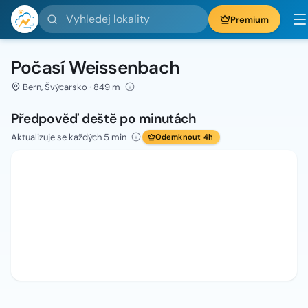
Vyhledej lokality
Premium
Počasí Weissenbach
Bern, Švýcarsko · 849 m
Předpověď deště po minutách
Aktualizuje se každých 5 min
Odemknout 4h