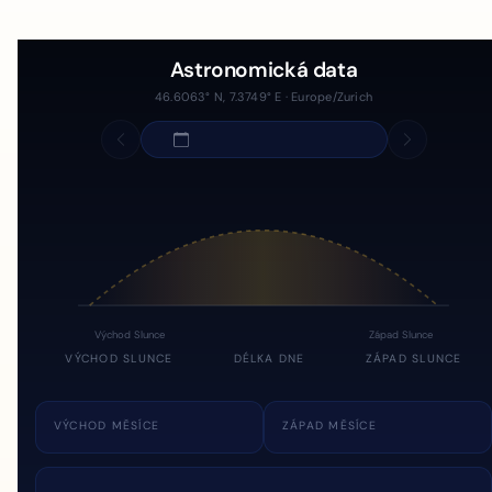
Astronomická data
46.6063° N, 7.3749° E · Europe/Zurich
Východ Slunce
Západ Slunce
VÝCHOD SLUNCE
DÉLKA DNE
ZÁPAD SLUNCE
VÝCHOD MĚSÍCE
ZÁPAD MĚSÍCE