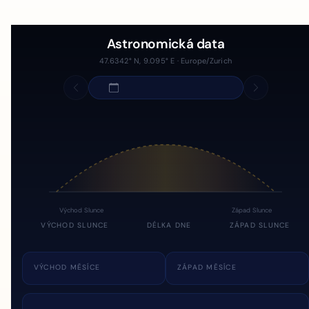
Astronomická data
47.6342° N, 9.095° E · Europe/Zurich
Východ Slunce
Západ Slunce
VÝCHOD SLUNCE
DÉLKA DNE
ZÁPAD SLUNCE
VÝCHOD MĚSÍCE
ZÁPAD MĚSÍCE