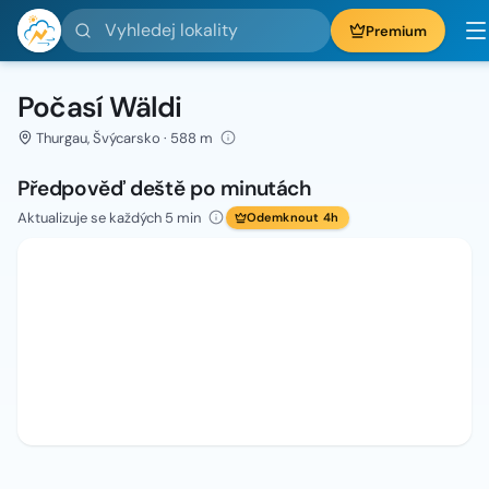
Vyhledej lokality
Premium
Počasí Wäldi
Thurgau, Švýcarsko · 588 m
Předpověď deště po minutách
Aktualizuje se každých 5 min
Odemknout 4h