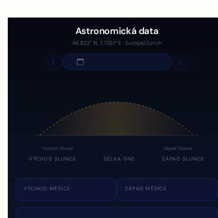
Astronomická data
46.822° N, 7.7251° E · Europe/Zurich
Východ Slunce
Západ Slunce
VÝCHOD SLUNCE
DÉLKA DNE
ZÁPAD SLUNCE
VÝCHOD MĚSÍCE
ZÁPAD MĚSÍCE