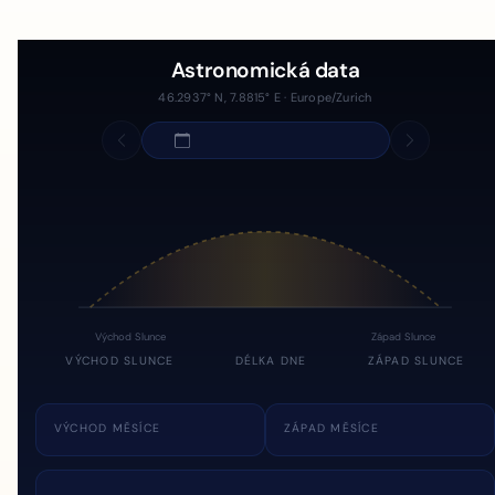
Astronomická data
46.2937° N, 7.8815° E · Europe/Zurich
Východ Slunce
Západ Slunce
VÝCHOD SLUNCE
DÉLKA DNE
ZÁPAD SLUNCE
VÝCHOD MĚSÍCE
ZÁPAD MĚSÍCE