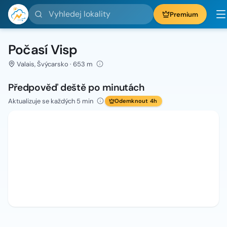
Vyhledej lokality
Premium
Počasí Visp
Valais, Švýcarsko · 653 m
Předpověď deště po minutách
Aktualizuje se každých 5 min
Odemknout 4h