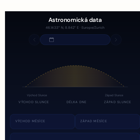
Astronomická data
46.1433° N, 8.842° E · Europe/Zurich
Východ Slunce
Západ Slunce
VÝCHOD SLUNCE
DÉLKA DNE
ZÁPAD SLUNCE
VÝCHOD MĚSÍCE
ZÁPAD MĚSÍCE