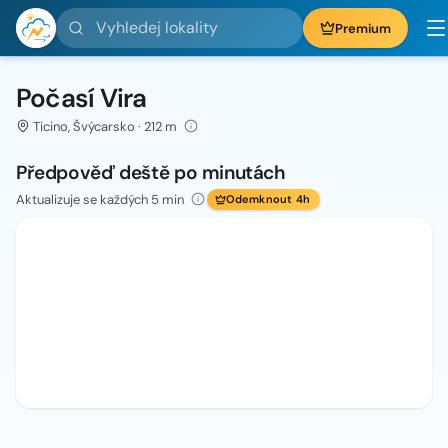
Vyhledej lokality
Premium
Počasí Vira
Ticino, Švýcarsko · 212 m
Předpověď deště po minutách
Aktualizuje se každých 5 min
Odemknout 4h