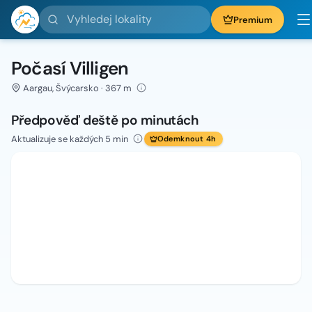
Vyhledej lokality
Premium
Počasí Villigen
Aargau, Švýcarsko · 367 m
Předpověď deště po minutách
Aktualizuje se každých 5 min
Odemknout 4h