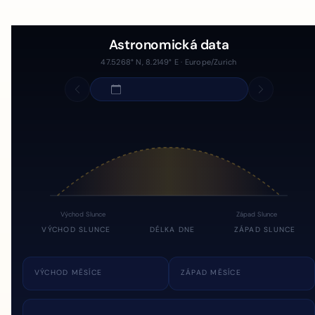
Astronomická data
47.5268° N, 8.2149° E · Europe/Zurich
Východ Slunce
Západ Slunce
VÝCHOD SLUNCE
DÉLKA DNE
ZÁPAD SLUNCE
VÝCHOD MĚSÍCE
ZÁPAD MĚSÍCE