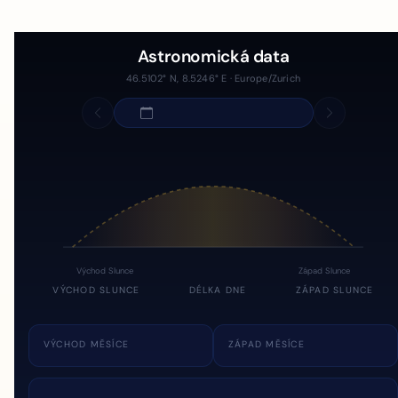
Astronomická data
46.5102° N, 8.5246° E · Europe/Zurich
Východ Slunce
Západ Slunce
VÝCHOD SLUNCE
DÉLKA DNE
ZÁPAD SLUNCE
VÝCHOD MĚSÍCE
ZÁPAD MĚSÍCE