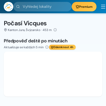
Vyhledej lokality
Premium
Počasí Vicques
Kanton Jura, Švýcarsko · 453 m
Předpověď deště po minutách
Aktualizuje se každých 5 min
Odemknout 4h