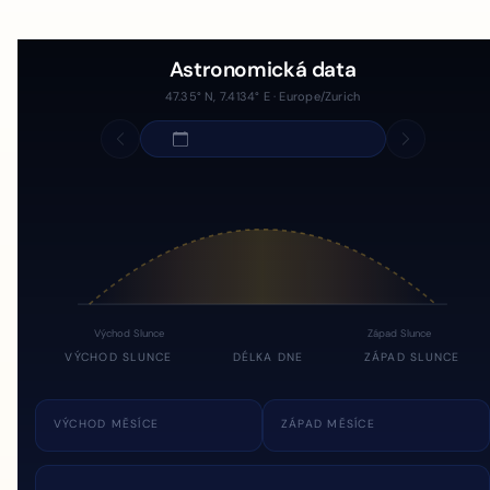
Astronomická data
47.35° N, 7.4134° E · Europe/Zurich
Východ Slunce
Západ Slunce
VÝCHOD SLUNCE
DÉLKA DNE
ZÁPAD SLUNCE
VÝCHOD MĚSÍCE
ZÁPAD MĚSÍCE