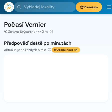
Vyhledej lokality
Premium
Počasí Vernier
Ženeva, Švýcarsko · 440 m
Předpověď deště po minutách
Aktualizuje se každých 5 min
Odemknout 4h