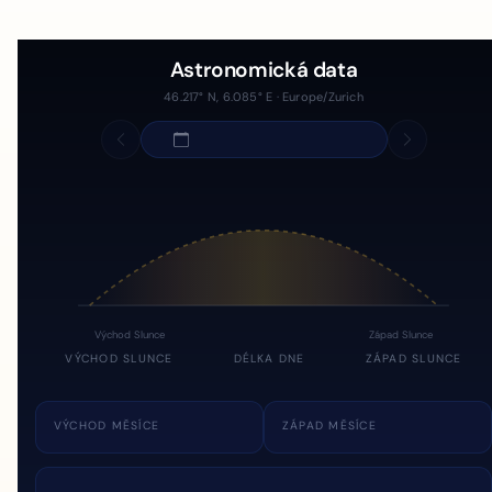
Astronomická data
46.217° N, 6.085° E · Europe/Zurich
Východ Slunce
Západ Slunce
VÝCHOD SLUNCE
DÉLKA DNE
ZÁPAD SLUNCE
VÝCHOD MĚSÍCE
ZÁPAD MĚSÍCE