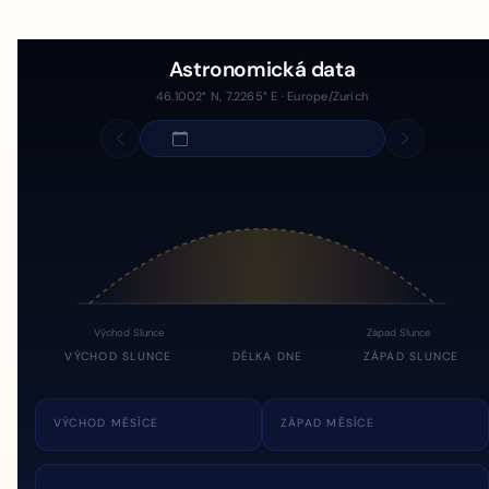
Astronomická data
46.1002° N, 7.2265° E · Europe/Zurich
Východ Slunce
Západ Slunce
VÝCHOD SLUNCE
DÉLKA DNE
ZÁPAD SLUNCE
VÝCHOD MĚSÍCE
ZÁPAD MĚSÍCE