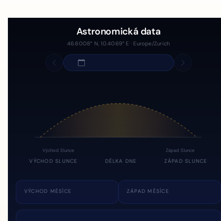
Astronomická data
46.6008° N, 10.4069° E · Europe/Zurich
Východ Slunce
Západ Slunce
VÝCHOD SLUNCE
DÉLKA DNE
ZÁPAD SLUNCE
VÝCHOD MĚSÍCE
ZÁPAD MĚSÍCE