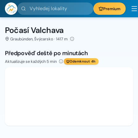
Vyhledej lokality
Premium
Počasí Valchava
Graubünden, Švýcarsko · 1417 m
Předpověď deště po minutách
Aktualizuje se každých 5 min
Odemknout 4h