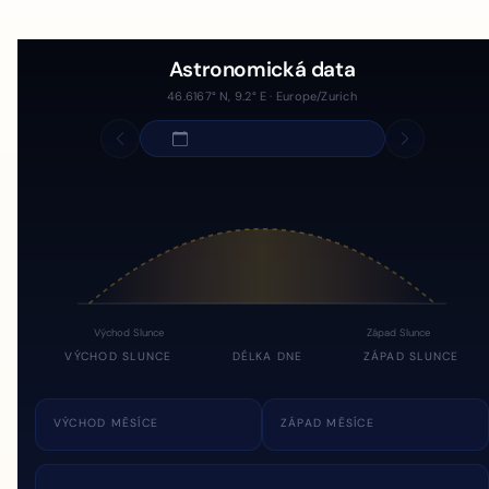
Astronomická data
46.6167° N, 9.2° E · Europe/Zurich
Východ Slunce
Západ Slunce
VÝCHOD SLUNCE
DÉLKA DNE
ZÁPAD SLUNCE
VÝCHOD MĚSÍCE
ZÁPAD MĚSÍCE