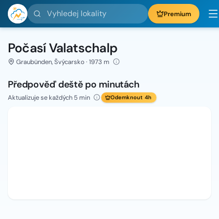
Vyhledej lokality
Premium
Počasí Valatschalp
Graubünden, Švýcarsko · 1973 m
Předpověď deště po minutách
Aktualizuje se každých 5 min
Odemknout 4h