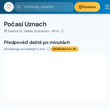
Vyhledej lokality
Premium
Počasí Uznach
Kanton St. Gallen, Švýcarsko · 411 m
Předpověď deště po minutách
Aktualizuje se každých 5 min
Odemknout 4h