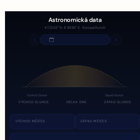
Astronomická data
47.2242° N, 8.9826° E · Europe/Zurich
Východ Slunce
Západ Slunce
VÝCHOD SLUNCE
DÉLKA DNE
ZÁPAD SLUNCE
VÝCHOD MĚSÍCE
ZÁPAD MĚSÍCE