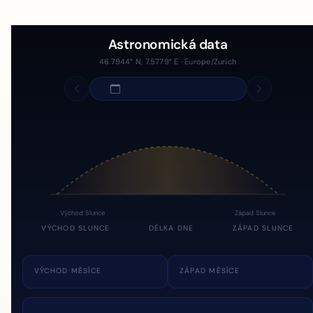
Astronomická data
46.7944° N, 7.5779° E · Europe/Zurich
Východ Slunce
Západ Slunce
VÝCHOD SLUNCE
DÉLKA DNE
ZÁPAD SLUNCE
VÝCHOD MĚSÍCE
ZÁPAD MĚSÍCE