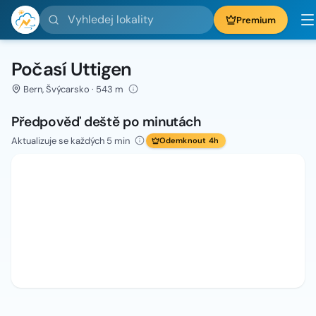
Vyhledej lokality
Premium
Počasí Uttigen
Bern, Švýcarsko · 543 m
Předpověď deště po minutách
Aktualizuje se každých 5 min
Odemknout 4h