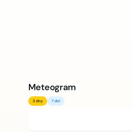
Meteogram
3 dny
7 dní