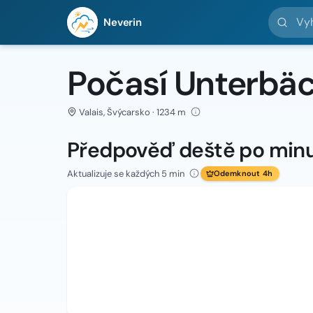
Vyhledej 
Neverin
Počasí Unterbä
Valais, Švýcarsko · 1234 m
Předpověď deště po min
Aktualizuje se každých 5 min
Odemknout 4h