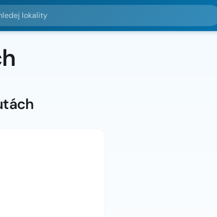
lokality
ch
utách