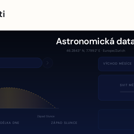
ti
Astronomická dat
46.2843° N, 7.7992° E · Europe/Zurich
VÝCHOD MĚSÍCE
SVIT MĚ
Západ Slunce
DÉLKA DNE
ZÁPAD SLUNCE