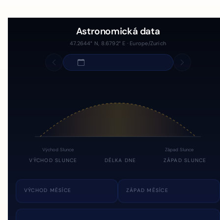
Astronomická data
47.2644° N, 8.6792° E · Europe/Zurich
Východ Slunce
Západ Slunce
VÝCHOD SLUNCE
DÉLKA DNE
ZÁPAD SLUNCE
VÝCHOD MĚSÍCE
ZÁPAD MĚSÍCE