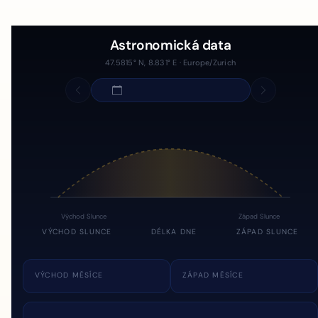
Astronomická data
47.5815° N, 8.831° E · Europe/Zurich
Východ Slunce
Západ Slunce
VÝCHOD SLUNCE
DÉLKA DNE
ZÁPAD SLUNCE
VÝCHOD MĚSÍCE
ZÁPAD MĚSÍCE