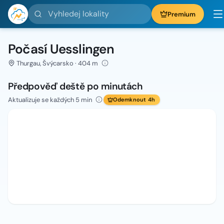
Vyhledej lokality
Premium
Počasí Uesslingen
Thurgau, Švýcarsko · 404 m
Předpověď deště po minutách
Aktualizuje se každých 5 min
Odemknout 4h