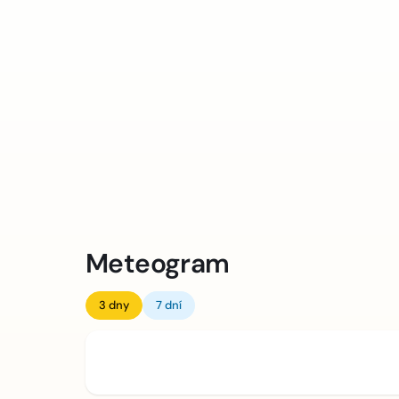
Meteogram
3 dny
7 dní