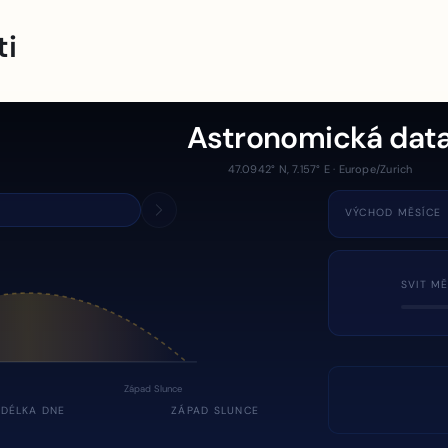
ti
Astronomická dat
47.0942° N, 7.157° E · Europe/Zurich
VÝCHOD MĚSÍCE
SVIT MĚ
Západ Slunce
DÉLKA DNE
ZÁPAD SLUNCE