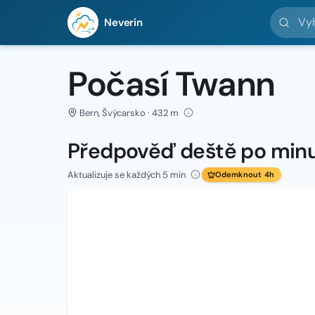
Vyhledej 
Neverin
Počasí Twann
Bern, Švýcarsko · 432 m
Předpověď deště po min
Aktualizuje se každých 5 min
Odemknout 4h