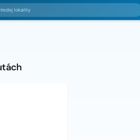
lokality
utách