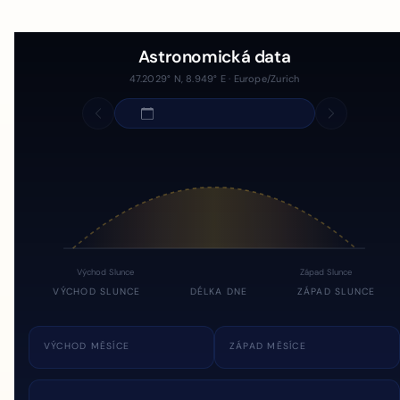
Astronomická data
47.2029° N, 8.949° E · Europe/Zurich
Východ Slunce
Západ Slunce
VÝCHOD SLUNCE
DÉLKA DNE
ZÁPAD SLUNCE
VÝCHOD MĚSÍCE
ZÁPAD MĚSÍCE