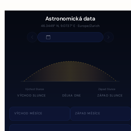
Astronomická data
46.3449° N, 9.0737° E · Europe/Zurich
Východ Slunce
Západ Slunce
VÝCHOD SLUNCE
DÉLKA DNE
ZÁPAD SLUNCE
VÝCHOD MĚSÍCE
ZÁPAD MĚSÍCE