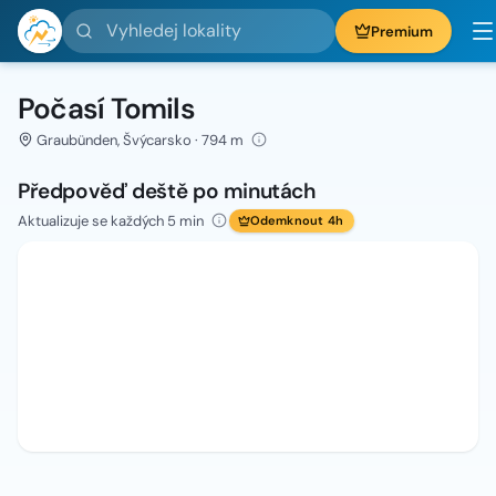
Vyhledej lokality
Premium
Počasí Tomils
Graubünden, Švýcarsko · 794 m
Předpověď deště po minutách
Aktualizuje se každých 5 min
Odemknout 4h