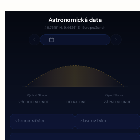
Astronomická data
46.7618° N, 9.4424° E · Europe/Zurich
Východ Slunce
Západ Slunce
VÝCHOD SLUNCE
DÉLKA DNE
ZÁPAD SLUNCE
VÝCHOD MĚSÍCE
ZÁPAD MĚSÍCE