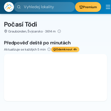
Vyhledej lokality
Premium
Počasí Tödi
Graubünden, Švýcarsko · 3614 m
Předpověď deště po minutách
Aktualizuje se každých 5 min
Odemknout 4h