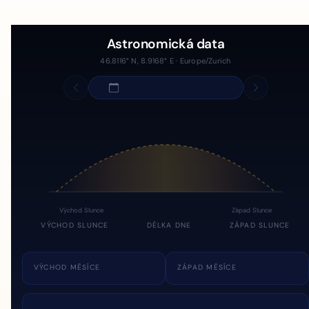
Astronomická data
46.8116° N, 8.9168° E · Europe/Zurich
Východ Slunce
Západ Slunce
VÝCHOD SLUNCE
DÉLKA DNE
ZÁPAD SLUNCE
VÝCHOD MĚSÍCE
ZÁPAD MĚSÍCE