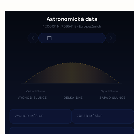
Astronomická data
47.0013° N, 7.5654° E · Europe/Zurich
Východ Slunce
Západ Slunce
VÝCHOD SLUNCE
DÉLKA DNE
ZÁPAD SLUNCE
VÝCHOD MĚSÍCE
ZÁPAD MĚSÍCE