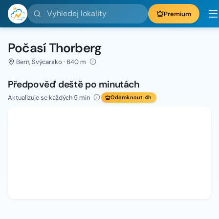
Vyhledej lokality
Premium
Počasí Thorberg
Bern, Švýcarsko · 640 m
Předpověď deště po minutách
Aktualizuje se každých 5 min
Odemknout 4h