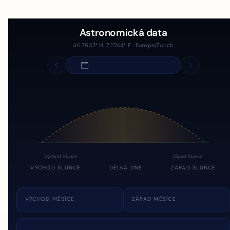
Astronomická data
46.7532° N, 7.5744° E · Europe/Zurich
Východ Slunce
Západ Slunce
VÝCHOD SLUNCE
DÉLKA DNE
ZÁPAD SLUNCE
VÝCHOD MĚSÍCE
ZÁPAD MĚSÍCE