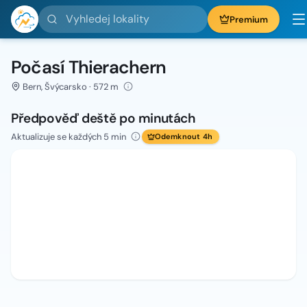
Vyhledej lokality
Premium
Počasí Thierachern
Bern, Švýcarsko · 572 m
Předpověď deště po minutách
Aktualizuje se každých 5 min
Odemknout 4h