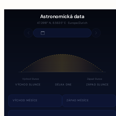
Astronomická data
47.2918° N, 8.5635° E · Europe/Zurich
Východ Slunce
Západ Slunce
VÝCHOD SLUNCE
DÉLKA DNE
ZÁPAD SLUNCE
VÝCHOD MĚSÍCE
ZÁPAD MĚSÍCE