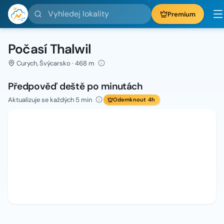
Vyhledej lokality
Premium
Počasí Thalwil
Curych, Švýcarsko · 468 m
Předpověď deště po minutách
Aktualizuje se každých 5 min
Odemknout 4h