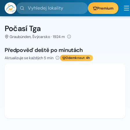
Vyhledej lokality
Premium
Počasí Tga
Graubünden, Švýcarsko · 1924 m
Předpověď deště po minutách
Aktualizuje se každých 5 min
Odemknout 4h