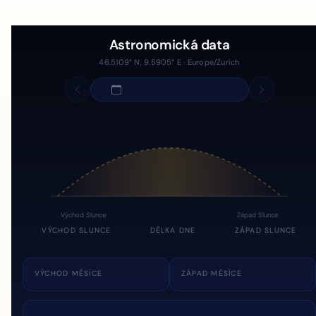
Astronomická data
46.5109° N, 9.5905° E · Europe/Zurich
Východ Slunce
Západ Slunce
VÝCHOD SLUNCE
DÉLKA DNE
ZÁPAD SLUNCE
VÝCHOD MĚSÍCE
ZÁPAD MĚSÍCE