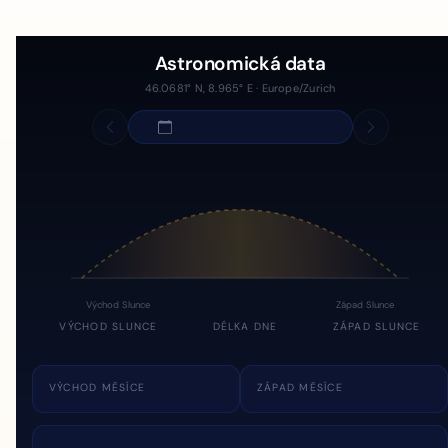
Astronomická data
46.0681° N, 8.965° E · Europe/Zurich
Východ Slunce
Západ Slunce
VÝCHOD SLUNCE
DÉLKA DNE
ZÁPAD SLUNCE
VÝCHOD MĚSÍCE
ZÁPAD MĚSÍCE