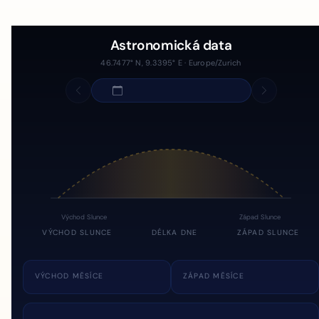
Astronomická data
46.7477° N, 9.3395° E · Europe/Zurich
Východ Slunce
Západ Slunce
VÝCHOD SLUNCE
DÉLKA DNE
ZÁPAD SLUNCE
VÝCHOD MĚSÍCE
ZÁPAD MĚSÍCE