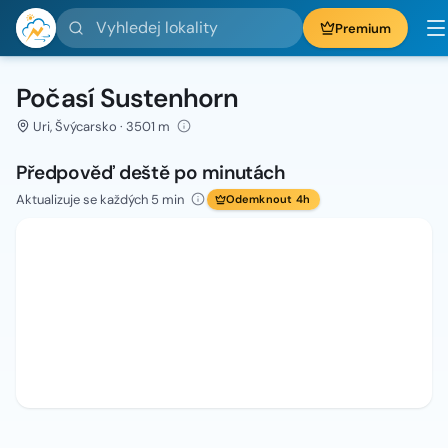
Vyhledej lokality
Premium
Počasí Sustenhorn
Uri, Švýcarsko · 3501 m
Předpověď deště po minutách
Aktualizuje se každých 5 min
Odemknout 4h