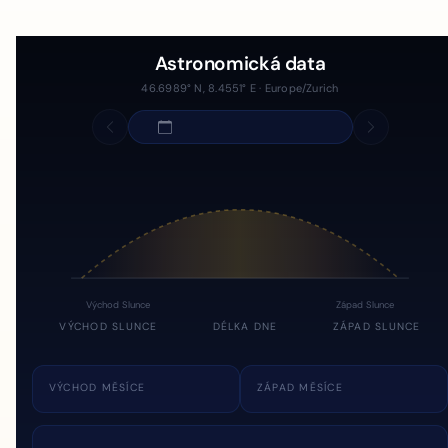
Astronomická data
46.6989° N, 8.4551° E · Europe/Zurich
Východ Slunce
Západ Slunce
VÝCHOD SLUNCE
DÉLKA DNE
ZÁPAD SLUNCE
VÝCHOD MĚSÍCE
ZÁPAD MĚSÍCE