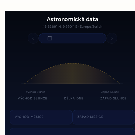
Astronomická data
46.6369° N, 9.9901° E · Europe/Zurich
Východ Slunce
Západ Slunce
VÝCHOD SLUNCE
DÉLKA DNE
ZÁPAD SLUNCE
VÝCHOD MĚSÍCE
ZÁPAD MĚSÍCE