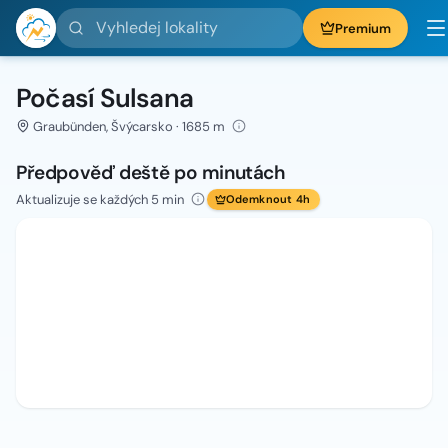
Vyhledej lokality
Premium
Počasí Sulsana
Graubünden, Švýcarsko · 1685 m
Předpověď deště po minutách
Aktualizuje se každých 5 min
Odemknout 4h