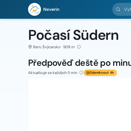
Vyhledej 
Neverin
Počasí Südern
Bern, Švýcarsko · 908 m
Předpověď deště po min
Aktualizuje se každých 5 min
Odemknout 4h