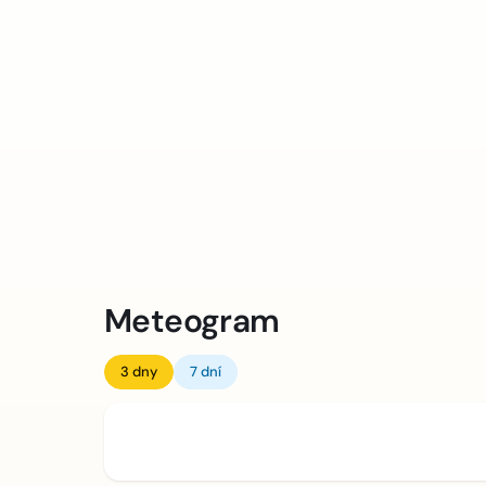
Meteogram
3 dny
7 dní