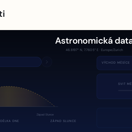
ti
Astronomická dat
46.8197° N, 7.7605° E · Europe/Zurich
VÝCHOD MĚSÍCE
SVIT MĚ
Západ Slunce
DÉLKA DNE
ZÁPAD SLUNCE