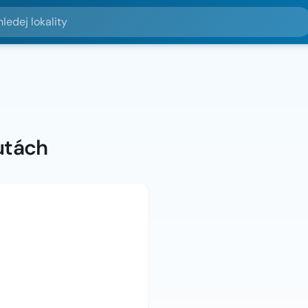
lokality
utách