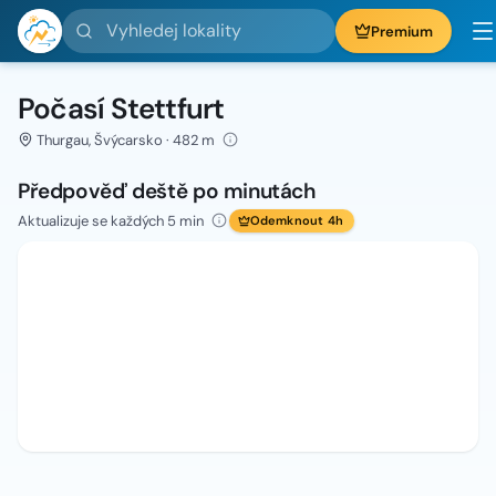
Vyhledej lokality
Premium
Počasí Stettfurt
Thurgau, Švýcarsko · 482 m
Předpověď deště po minutách
Aktualizuje se každých 5 min
Odemknout 4h