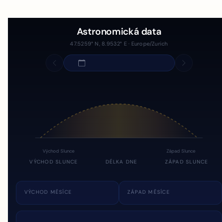
Astronomická data
47.5259° N, 8.9532° E · Europe/Zurich
Východ Slunce
Západ Slunce
VÝCHOD SLUNCE
DÉLKA DNE
ZÁPAD SLUNCE
VÝCHOD MĚSÍCE
ZÁPAD MĚSÍCE