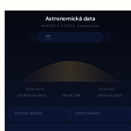
Astronomická data
46.8339° N, 7.3422° E · Europe/Zurich
Východ Slunce
Západ Slunce
VÝCHOD SLUNCE
DÉLKA DNE
ZÁPAD SLUNCE
VÝCHOD MĚSÍCE
ZÁPAD MĚSÍCE