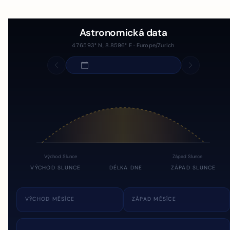
Astronomická data
47.6593° N, 8.8596° E · Europe/Zurich
Východ Slunce
Západ Slunce
VÝCHOD SLUNCE
DÉLKA DNE
ZÁPAD SLUNCE
VÝCHOD MĚSÍCE
ZÁPAD MĚSÍCE