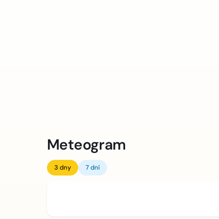
Meteogram
3 dny
7 dní