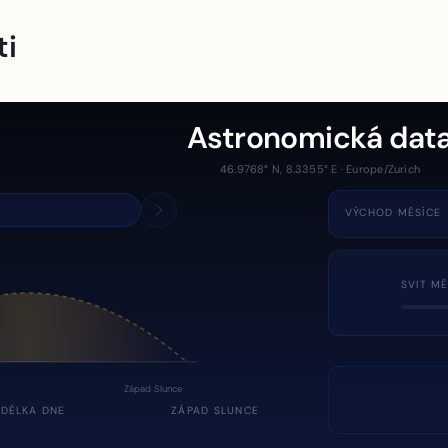
ti
Astronomická dat
46.9768° N, 8.3355° E · Europe/Zurich
VÝCHOD MĚSÍCE
SVIT MĚ
Západ Slunce
DÉLKA DNE
ZÁPAD SLUNCE