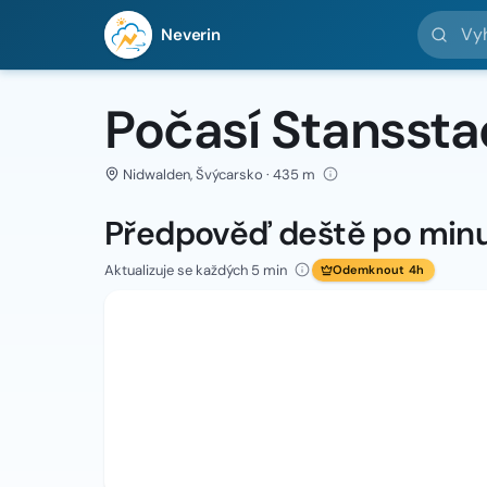
Vyhledej 
Neverin
Počasí Stanssta
Nidwalden, Švýcarsko · 435 m
Předpověď deště po min
Aktualizuje se každých 5 min
Odemknout 4h