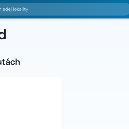
lokality
d
utách