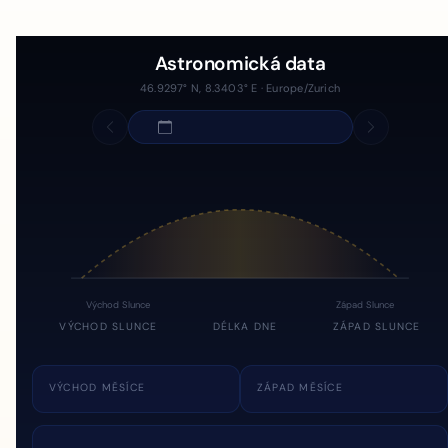
Astronomická data
46.9297° N, 8.3403° E · Europe/Zurich
Východ Slunce
Západ Slunce
VÝCHOD SLUNCE
DÉLKA DNE
ZÁPAD SLUNCE
VÝCHOD MĚSÍCE
ZÁPAD MĚSÍCE