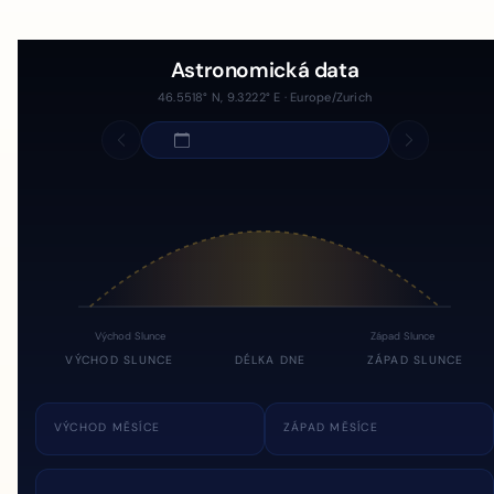
Astronomická data
46.5518° N, 9.3222° E · Europe/Zurich
Východ Slunce
Západ Slunce
VÝCHOD SLUNCE
DÉLKA DNE
ZÁPAD SLUNCE
VÝCHOD MĚSÍCE
ZÁPAD MĚSÍCE