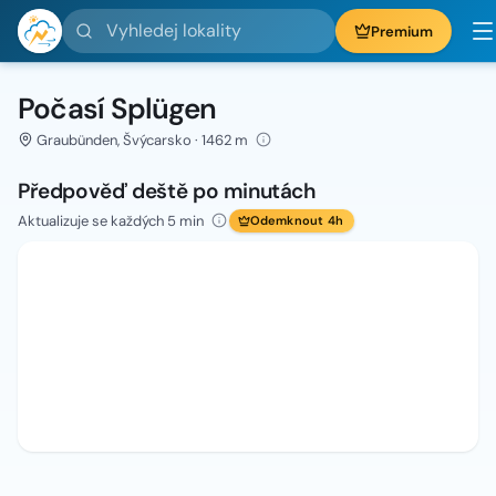
Vyhledej lokality
Premium
Počasí Splügen
Graubünden, Švýcarsko · 1462 m
Předpověď deště po minutách
Aktualizuje se každých 5 min
Odemknout 4h