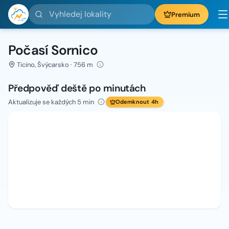
Vyhledej lokality
Premium
Počasí Sornico
Ticino, Švýcarsko · 756 m
Předpověď deště po minutách
Aktualizuje se každých 5 min
Odemknout 4h