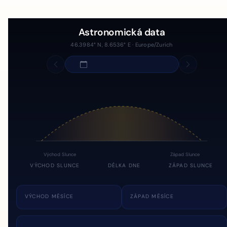
Astronomická data
46.3984° N, 8.6536° E · Europe/Zurich
Východ Slunce
Západ Slunce
VÝCHOD SLUNCE
DÉLKA DNE
ZÁPAD SLUNCE
VÝCHOD MĚSÍCE
ZÁPAD MĚSÍCE